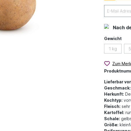
Nach d
Gewicht
1 kg
5
Zum Merk
Produktnum
Lieferbar von
Geschmack:
Herkunft:
Deu
Kochtyp:
vor
Fleisch:
sehr 
Kartoffel:
run
Schale:
gelbs
Größe:
klein
Reifegruppe