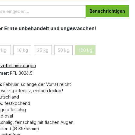
Benachrichtigen
er Ernte unbehandelt und ungewaschen!
 kg
10 kg
25 kg
50 kg
100 kg
zettel hinzufügen
mer:
PFL-3026.5
:
Februar, solange der Vorrat reicht
würzig intensiv, einfach lecker!
tschland
w. festkochend
gelbfleischig
d oval
chalig, feinschalig mit flachen Augen
fallend (Ø 35-55mm)
:
mittelfrüh