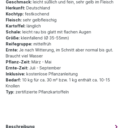
Geschmack:
leicht süßlich und fein, sehr gelb im Fleisch
Herkunft:
Deutschland
Kochtyp:
festkochend
Fleisch:
sehr gelbfleischig
Kartoffel:
länglich
Schale:
leicht rau bis glatt mit flachen Augen
Größe:
kleinfallend (Ø 35-55mm)
Reifegruppe:
mittelfrüh
Ernte:
Je nach Witterung, im Schnitt aber normal bis gut.
Braucht viel Wasser
Pflanz-Zeit:
März - Mai
Ernte-Zeit:
Juli - September
Inklusive:
kostenlose Pflanzanleitung
Bedarf:
10 kg für ca. 30 m² bzw. 1 kg enthält ca. 10-15
Knollen
Typ:
zertifizierte Pflanzkartoffeln
Beschreibung