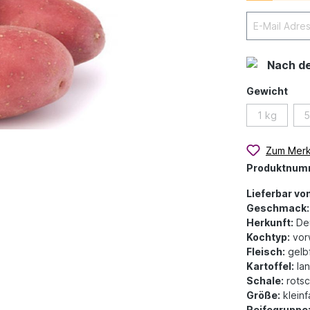
Nach d
Gewicht
1 kg
5
Zum Merk
Produktnum
Lieferbar von
Geschmack:
Herkunft:
Deu
Kochtyp:
vor
Fleisch:
gelbf
Kartoffel:
lan
Schale:
rotsc
Größe:
klein
Reifegruppe