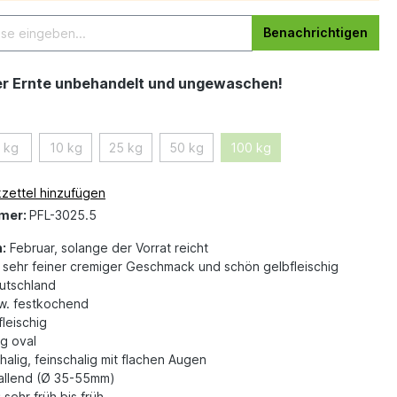
Benachrichtigen
er Ernte unbehandelt und ungewaschen!
 kg
10 kg
25 kg
50 kg
100 kg
zettel hinzufügen
mer:
PFL-3025.5
:
Februar, solange der Vorrat reicht
sehr feiner cremiger Geschmack und schön gelbfleischig
tschland
w. festkochend
leischig
g oval
halig, feinschalig mit flachen Augen
fallend (Ø 35-55mm)
:
sehr früh bis früh