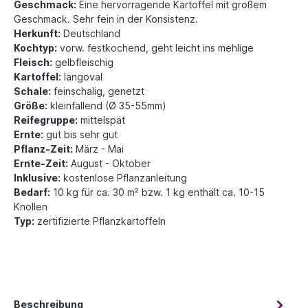
Geschmack:
Eine hervorragende Kartoffel mit großem
Geschmack. Sehr fein in der Konsistenz.
Herkunft:
Deutschland
Kochtyp:
vorw. festkochend, geht leicht ins mehlige
Fleisch:
gelbfleischig
Kartoffel:
langoval
Schale:
feinschalig, genetzt
Größe:
kleinfallend (Ø 35-55mm)
Reifegruppe:
mittelspät
Ernte:
gut bis sehr gut
Pflanz-Zeit:
März - Mai
Ernte-Zeit:
August - Oktober
Inklusive:
kostenlose Pflanzanleitung
Bedarf:
10 kg für ca. 30 m² bzw. 1 kg enthält ca. 10-15
Knollen
Typ:
zertifizierte Pflanzkartoffeln
Beschreibung