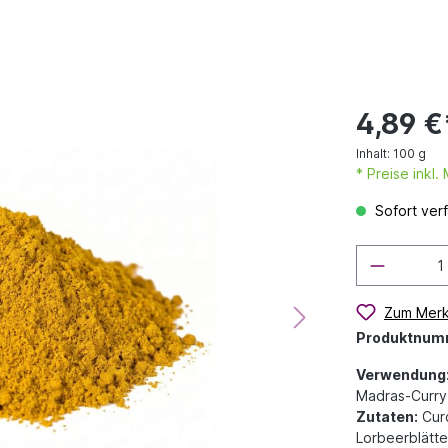
4,89 €
Inhalt:
100 g
* Preise inkl
Sofort verf
Zum Merk
Produktnum
Verwendung
Madras-Curry.
Zutaten:
Curc
Lorbeerblätte