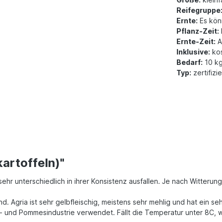
Reifegruppe
Ernte:
Es könn
Pflanz-Zeit:
Ernte-Zeit:
A
Inklusive:
kos
Bedarf:
10 kg
Typ:
zertifizi
artoffeln)"
 sehr unterschiedlich in ihrer Konsistenz ausfallen. Je nach Witter
 Agria ist sehr gelbfleischig, meistens sehr mehlig und hat ein seh
ps- und Pommesindustrie verwendet. Fällt die Temperatur unter 8C,