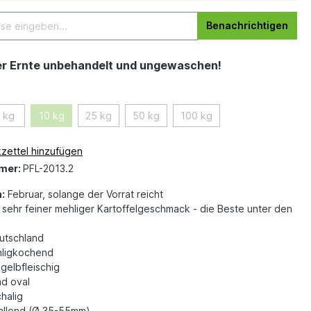
Benachrichtigen
er Ernte unbehandelt und ungewaschen!
 kg
10 kg
25 kg
50 kg
100 kg
zettel hinzufügen
mer:
PFL-2013.2
:
Februar, solange der Vorrat reicht
sehr feiner mehliger Kartoffelgeschmack - die Beste unter den
tschland
ligkochend
gelbfleischig
d oval
halig
fallend (Ø 35-55mm)