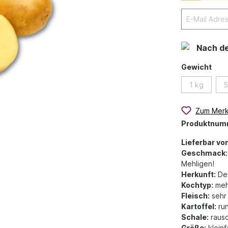
Nach d
Gewicht
1 kg
5
Zum Merk
Produktnum
Lieferbar von
Geschmack:
Mehligen!
Herkunft:
Deu
Kochtyp:
meh
Fleisch:
sehr 
Kartoffel:
run
Schale:
rausc
Größe:
klein