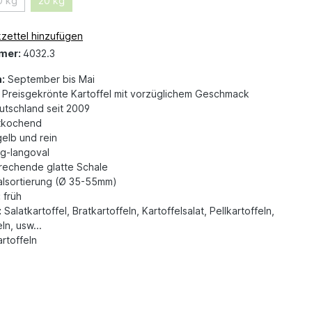
0 kg
20 kg
zettel hinzufügen
mer:
4032.3
:
September bis Mai
Preisgekrönte Kartoffel mit vorzüglichem Geschmack
tschland seit 2009
tkochend
gelb und rein
g-langoval
echende glatte Schale
lsortierung (Ø 35-55mm)
:
früh
:
Salatkartoffel, Bratkartoffeln, Kartoffelsalat, Pellkartoffeln,
ln, usw...
rtoffeln