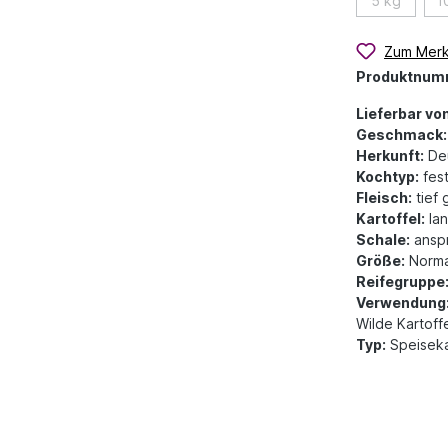
5 kg
1
Zum Merk
Produktnum
Lieferbar von
Geschmack:
Herkunft:
Deu
Kochtyp:
fes
Fleisch:
tief 
Kartoffel:
lan
Schale:
anspr
Größe:
Norma
Reifegruppe
Verwendung
Wilde Kartoffe
Typ:
Speiseka