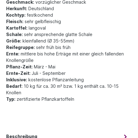
Geschmack:
vorzüglicher Geschmack
Herkunft:
Deutschland
Kochtyp:
festkochend
Fleisch:
sehr gelbfleischig
Kartoffel:
langoval
Schale:
sehr ansprechende glatte Schale
Größe:
kleinfallend (Ø 35-55mm)
Reifegruppe:
sehr früh bis früh
Ernte:
mittlere bis hohe Erträge mit einer gleich fallenden
Knollengröße
Pflanz-Zeit:
März - Mai
Ernte-Zeit:
Juli - September
Inklusive:
kostenlose Pflanzanleitung
Bedarf:
10 kg für ca. 30 m² bzw. 1 kg enthält ca. 10-15
Knollen
Typ:
zertifizierte Pflanzkartoffeln
Beschreibung