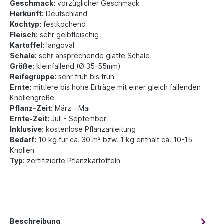
Geschmack:
vorzüglicher Geschmack
Herkunft:
Deutschland
Kochtyp:
festkochend
Fleisch:
sehr gelbfleischig
Kartoffel:
langoval
Schale:
sehr ansprechende glatte Schale
Größe:
kleinfallend (Ø 35-55mm)
Reifegruppe:
sehr früh bis früh
Ernte:
mittlere bis hohe Erträge mit einer gleich fallenden
Knollengröße
Pflanz-Zeit:
März - Mai
Ernte-Zeit:
Juli - September
Inklusive:
kostenlose Pflanzanleitung
Bedarf:
10 kg für ca. 30 m² bzw. 1 kg enthält ca. 10-15
Knollen
Typ:
zertifizierte Pflanzkartoffeln
Beschreibung