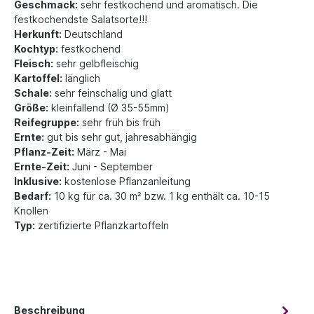
Geschmack:
sehr festkochend und aromatisch. Die
festkochendste Salatsorte!!!
Herkunft:
Deutschland
Kochtyp:
festkochend
Fleisch:
sehr gelbfleischig
Kartoffel:
länglich
Schale:
sehr feinschalig und glatt
Größe:
kleinfallend (Ø 35-55mm)
Reifegruppe:
sehr früh bis früh
Ernte:
gut bis sehr gut, jahresabhängig
Pflanz-Zeit:
März - Mai
Ernte-Zeit:
Juni - September
Inklusive:
kostenlose Pflanzanleitung
Bedarf:
10 kg für ca. 30 m² bzw. 1 kg enthält ca. 10-15
Knollen
Typ:
zertifizierte Pflanzkartoffeln
Beschreibung