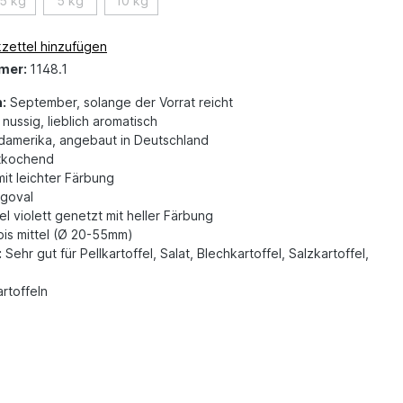
,5 kg
5 kg
10 kg
zettel hinzufügen
mer:
1148.1
:
September, solange der Vorrat reicht
nussig, lieblich aromatisch
amerika, angebaut in Deutschland
tkochend
mit leichter Färbung
goval
l violett genetzt mit heller Färbung
bis mittel (Ø 20-55mm)
:
Sehr gut für Pellkartoffel, Salat, Blechkartoffel, Salzkartoffel,
rtoffeln