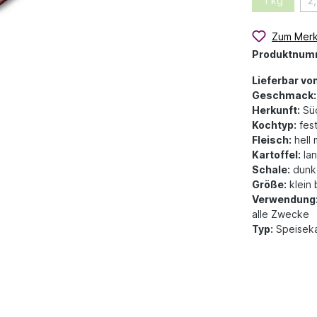
1 kg
2
Zum Merk
Produktnum
Lieferbar von
Geschmack:
Herkunft:
Süd
Kochtyp:
fes
Fleisch:
hell 
Kartoffel:
lan
Schale:
dunke
Größe:
klein 
Verwendung
alle Zwecke
Typ:
Speiseka