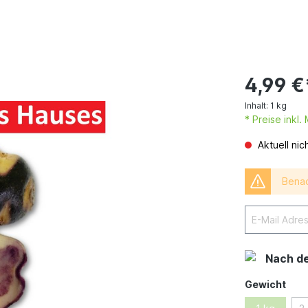
4,99 €
Inhalt:
1 kg
* Preise inkl
Aktuell nic
Benac
Nach d
Gewicht